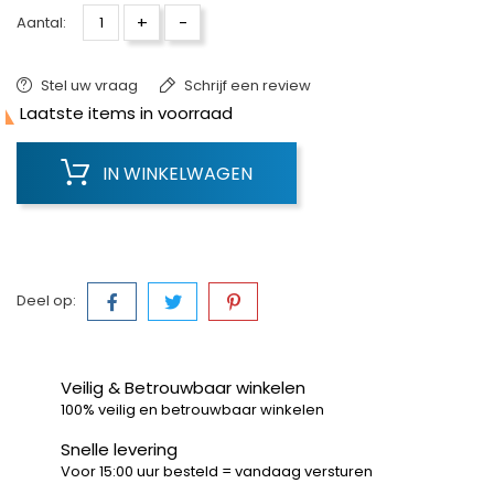
+
-
Aantal:
Stel uw vraag
Schrijf een review

Laatste items in voorraad
IN WINKELWAGEN
Deel op:
Veilig & Betrouwbaar winkelen
100% veilig en betrouwbaar winkelen
Snelle levering
Voor 15:00 uur besteld = vandaag versturen