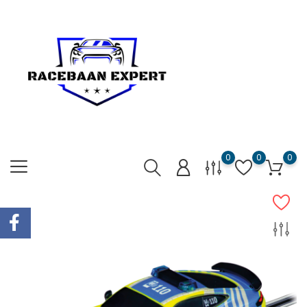
0
0
0