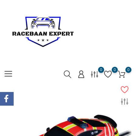
0
0
0