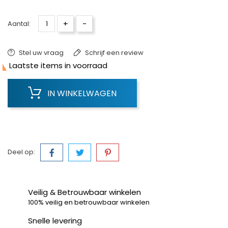
+
-
Aantal:
Stel uw vraag
Schrijf een review

Laatste items in voorraad
IN WINKELWAGEN
Deel op:
Veilig & Betrouwbaar winkelen
100% veilig en betrouwbaar winkelen
Snelle levering