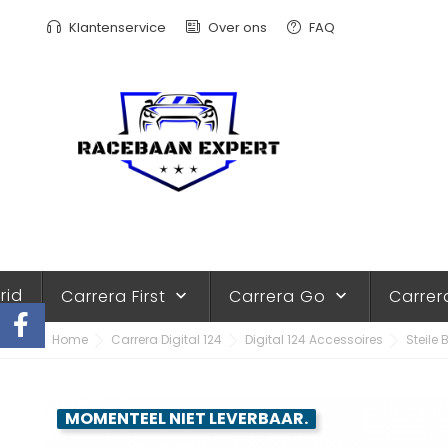
Klantenservice
Over ons
FAQ
rid
Carrera First
Carrera Go
Carrer
keyboard_arrow_down
keyboard_arrow_down
Home
Carrera Digital 124
Digital 124 Accessoires
Steile 
MOMENTEEL NIET LEVERBAAR.