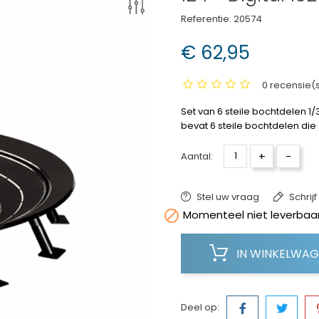
Referentie:
20574
€ 62,95
0 recensie(
Set van 6 steile bochtdelen 1/3
bevat 6 steile bochtdelen di
+
-
Aantal:
Stel uw vraag
Schrij

Momenteel niet leverbaar
IN WINKELWA
Deel op: