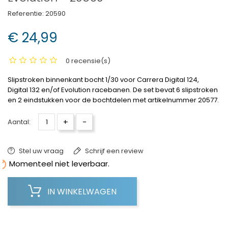
Referentie:
20590
€ 24,99
0 recensie(s)
Slipstroken binnenkant bocht 1/30 voor Carrera Digital 124,
Digital 132 en/of Evolution racebanen. De set bevat 6 slipstroken
en 2 eindstukken voor de bochtdelen met artikelnummer 20577.
+
-
Aantal:
Stel uw vraag
Schrijf een review

Momenteel niet leverbaar.
IN WINKELWAGEN