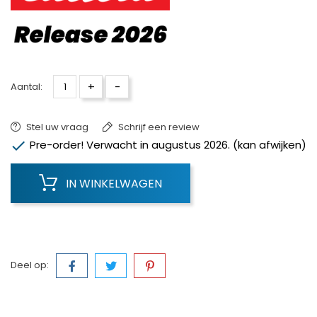
+
-
Aantal:
Stel uw vraag
Schrijf een review

Pre-order! Verwacht in augustus 2026. (kan afwijken)
IN WINKELWAGEN
Deel op: