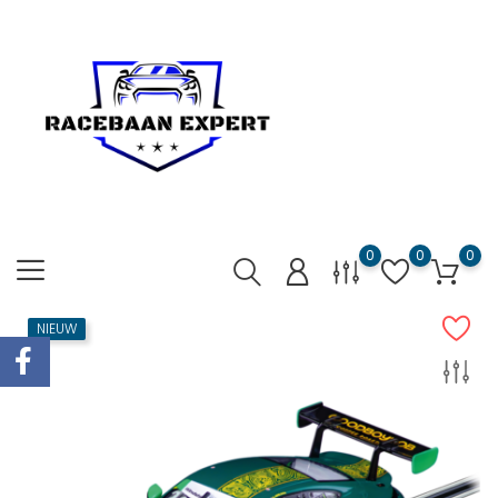
0
0
0
NIEUW