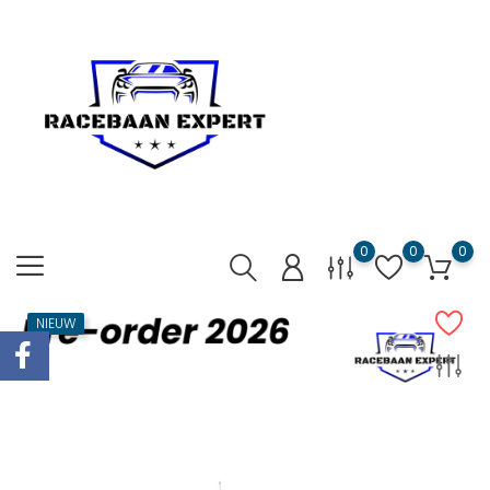
0
0
0
NIEUW