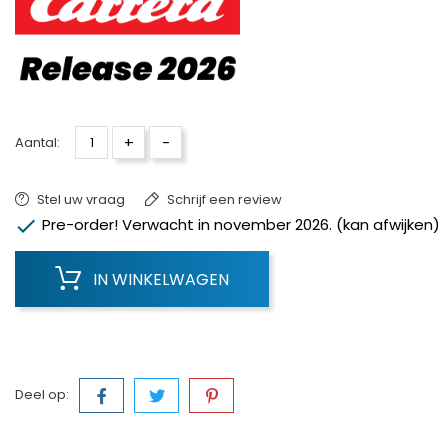
+
-
Aantal:
Stel uw vraag
Schrijf een review

Pre-order! Verwacht in november 2026. (kan afwijken)
IN WINKELWAGEN
Deel op: