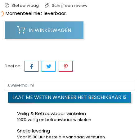
Stel uw vraag
Schrijf een review

Momenteel niet leverbaar.
IN WINKELWAGEN
Deel op:
LAAT ME WETEN WANNEER HET BESCHIKBAAR IS
Veilig & Betrouwbaar winkelen
100% veilig en betrouwbaar winkelen
Snelle levering
Voor 15:00 uur besteld = vandaag versturen