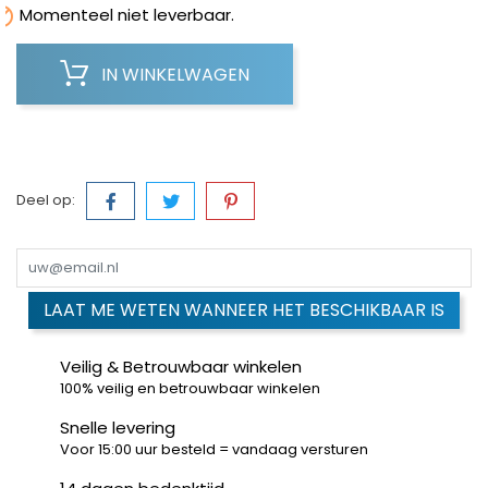

Momenteel niet leverbaar.
IN WINKELWAGEN
Deel op:
LAAT ME WETEN WANNEER HET BESCHIKBAAR IS
Veilig & Betrouwbaar winkelen
100% veilig en betrouwbaar winkelen
Snelle levering
Voor 15:00 uur besteld = vandaag versturen