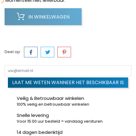

Momenteel niet leverbaar.
IN WINKELWAGEN
Deel op:
LAAT ME WETEN WANNEER HET BESCHIKBAAR IS
Veilig & Betrouwbaar winkelen
100% veilig en betrouwbaar winkelen
Snelle levering
Voor 15:00 uur besteld = vandaag versturen
14 dagen bedenktijd