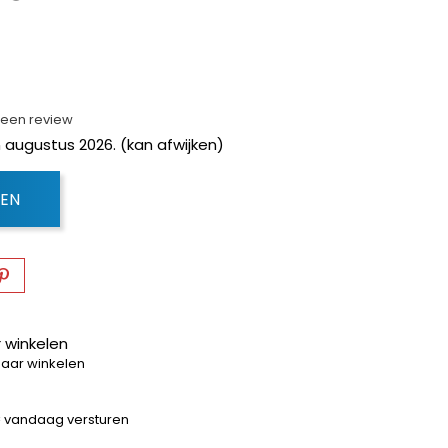
f een review
 augustus 2026. (kan afwijken)
GEN
 winkelen
baar winkelen
 = vandaag versturen