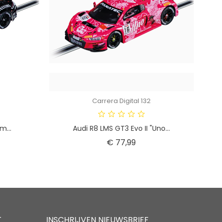
Carrera Digital 132
m...
Audi R8 LMS GT3 Evo II "Uno...
Prijs
€ 77,99
T
INSCHRIJVEN NIEUWSBRIEF