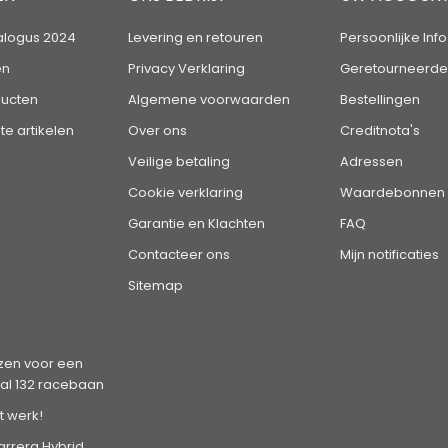
alogus 2024
Levering en retouren
Persoonlijke Info
en
Privacy Verklaring
Geretourneerde
ucten
Algemene voorwaarden
Bestellingen
te artikelen
Over ons
Creditnota's
Veilige betaling
Adressen
Cookie verklaring
Waardebonnen
Garantie en Klachten
FAQ
Contacteer ons
Mijn notificaties
Sitemap
en voor een
tal 132 racebaan
t werk!
rrera Hybrid