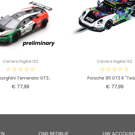
Carrera Digital 132
Carrera Digital 132
orghini Temerario GT3...
Porsche 911 GT3 R "Tea
Prijs
Prijs
€ 77,99
€ 77,99
EN
ONS BEDRIJF
UW ACCOUN