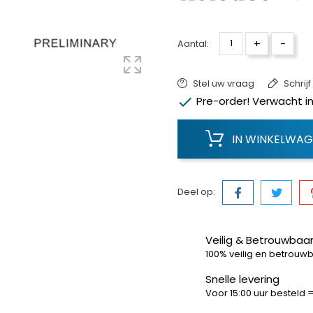
+
-
Aantal:
Stel uw vraag
Schrij

Pre-order! Verwacht in
IN WINKELWA
Deel op:
Veilig & Betrouwbaar
100% veilig en betrouw
Snelle levering
Voor 15:00 uur besteld