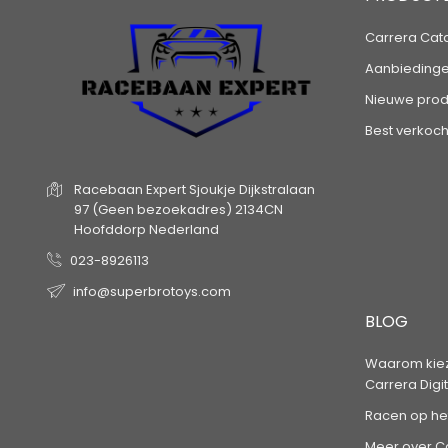
Carrera Cat
Aanbieding
Nieuwe prod
Best verkoch
Racebaan Expert
Sjoukje Dijkstralaan
97
(Geen bezoekadres)
2134CN
Hoofddorp
Nederland
023-8926113
info@superbrotoys.com
BLOG
Waarom kiez
Carrera Digi
Racen op he
Meer over Ca