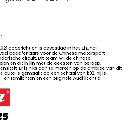
s)
21 opgericht en is gevestigd in het Zhuhai
ijn veel beoefenaars voor de Chinese motorsport
darische circuit. Dit team wil de chinese
len en dit in lijn met de geesten van beroep,
ntensiteit. Er is niks aan te merken op de ambitie van dit
e auto is gemaakt op een schaal van 1:32, hij is
, en remlichten en een originele Audi licentie.