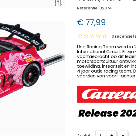
Referentie:
32074
€ 77,99
0 recensie(
Uno Racing Team werd in 20
International Circuit. Er z
voortgebracht op dit legen
motorsportcultuur ontwikke
toewijding, integriteit en i
4 jaar oude racing team.
D
voorzien van voor-, achter-
+
-
Aantal: