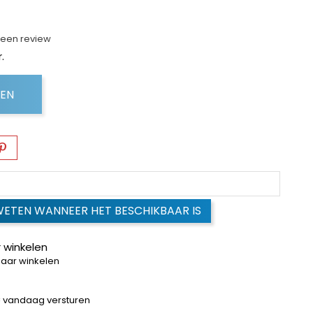
f een review
.
GEN
WETEN WANNEER HET BESCHIKBAAR IS
 winkelen
baar winkelen
 = vandaag versturen