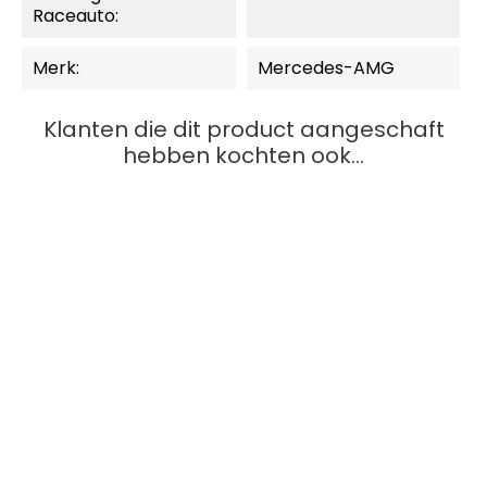
Raceauto:
Merk:
Mercedes-AMG
Klanten die dit product aangeschaft
hebben kochten ook...
SNEL BEKIJKEN
Carrera Digital 132
Porsche 911 GT3 R
"Absolute...