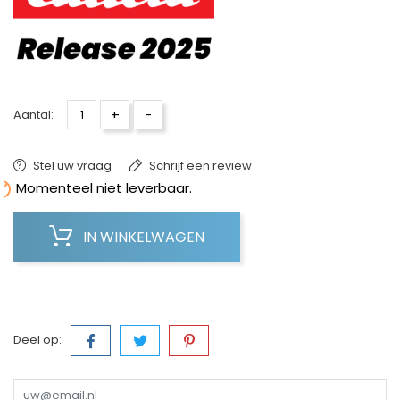
+
-
Aantal:
Stel uw vraag
Schrijf een review

Momenteel niet leverbaar.
IN WINKELWAGEN
Deel op: