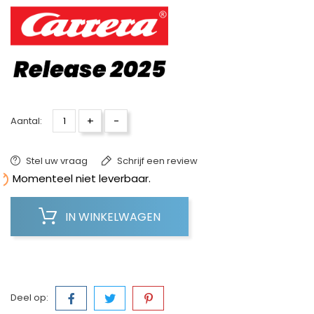
+
-
Aantal:
Stel uw vraag
Schrijf een review

Momenteel niet leverbaar.
IN WINKELWAGEN
Deel op: