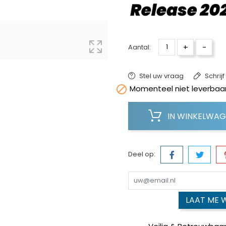
+
-
Aantal:
Stel uw vraag
Schrij

Momenteel niet leverbaar
IN WINKELWA
Deel op:
LAAT ME 