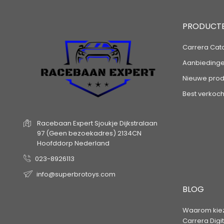
PRODUCT
Carrera Cat
Aanbieding
Nieuwe prod
Best verkoch
Racebaan Expert
Sjoukje Dijkstralaan
97
(Geen bezoekadres)
2134CN
Hoofddorp
Nederland
023-8926113
info@superbrotoys.com
BLOG
Waarom kiez
Carrera Digi