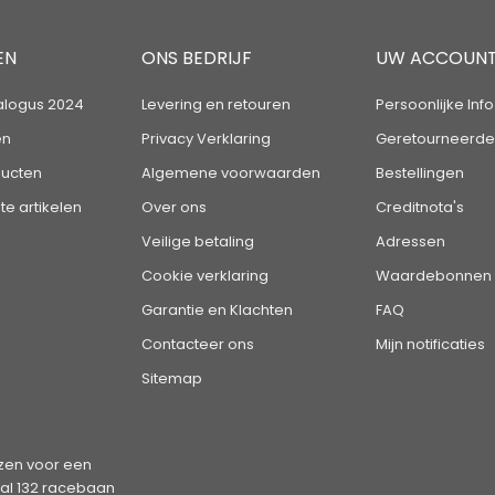
EN
ONS BEDRIJF
UW ACCOUN
alogus 2024
Levering en retouren
Persoonlijke Info
en
Privacy Verklaring
Geretourneerde
ucten
Algemene voorwaarden
Bestellingen
te artikelen
Over ons
Creditnota's
Veilige betaling
Adressen
Cookie verklaring
Waardebonnen
Garantie en Klachten
FAQ
Contacteer ons
Mijn notificaties
Sitemap
en voor een
tal 132 racebaan