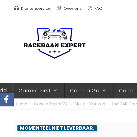
Klantenservice
Over ons
FAQ
rid
Carrera First
Carrera Go
Carrer
keyboard_arrow_down
keyboard_arrow_down
Home
Carrera Digital 132
Digital 132 Auto's
NASCAR Camaro
MOMENTEEL NIET LEVERBAAR.