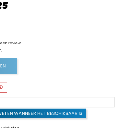
f een review
.
GEN
WETEN WANNEER HET BESCHIKBAAR IS