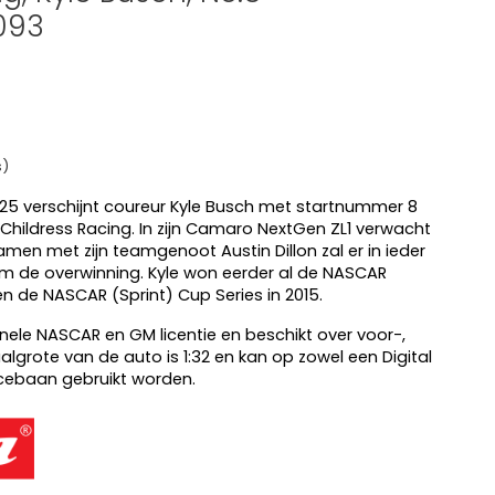
2093
s)
25 verschijnt coureur Kyle Busch met startnummer 8
hildress Racing. In zijn Camaro NextGen ZL1 verwacht
amen met zijn teamgenoot Austin Dillon zal er in ieder
m de overwinning. Kyle won eerder al de NASCAR
en de NASCAR (Sprint) Cup Series in 2015.
ginele NASCAR en GM licentie en beschikt over voor-,
algrote van de auto is 1:32 en kan op zowel een Digital
acebaan gebruikt worden.