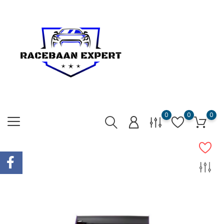
0
0
0