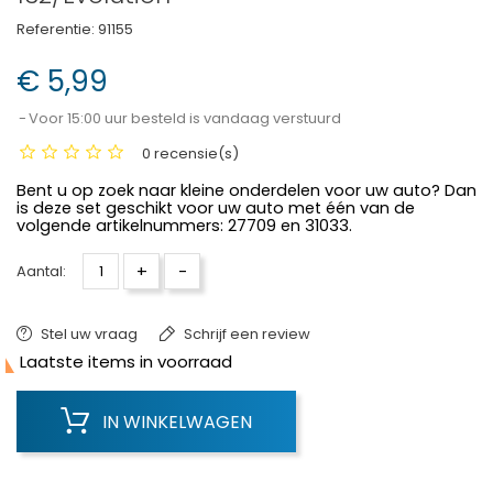
Referentie:
91155
€ 5,99
Voor 15:00 uur besteld is vandaag verstuurd
0 recensie(s)
Bent u op zoek naar kleine onderdelen voor uw auto? Dan
is deze set geschikt voor uw auto met één van de
volgende artikelnummers: 27709 en 31033.
+
-
Aantal:
Stel uw vraag
Schrijf een review

Laatste items in voorraad
IN WINKELWAGEN