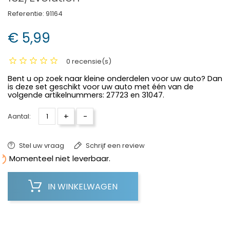
Referentie:
91164
€ 5,99
0 recensie(s)
Bent u op zoek naar kleine onderdelen voor uw auto? Dan
is deze set geschikt voor uw auto met één van de
volgende artikelnummers: 27723 en 31047.
+
-
Aantal:
Stel uw vraag
Schrijf een review

Momenteel niet leverbaar.
IN WINKELWAGEN