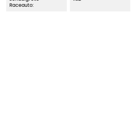
Raceauto:
MOMENTEEL NIET
MOMENTEEL NIET
LEVERBAAR.
LEVERBAAR.
SNEL BEKIJKEN
SNEL BEKIJKEN
Carrera Digital 132
Carrera Digital 132
91283 - Carrera Kleine...
91154 - Carrera Kleine...