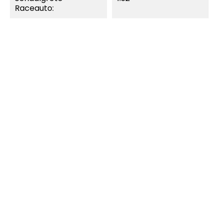
Raceauto:
MOMENTEEL NIET
MOMENTEEL NIET
LEVERBAAR.
LEVERBAAR.
SNEL BEKIJKEN
SNEL BEKIJKEN
Carrera Digital 132
Carrera Digital 132
91264 - Carrera Kleine...
91266 - Carrera Kleine...