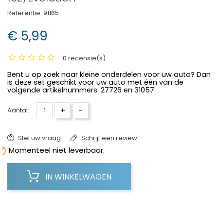
Referentie:
91165
€ 5,99
0 recensie(s)
Bent u op zoek naar kleine onderdelen voor uw auto? Dan
is deze set geschikt voor uw auto met één van de
volgende artikelnummers: 27726 en 31057.
+
-
Aantal:
Stel uw vraag
Schrijf een review

Momenteel niet leverbaar.
IN WINKELWAGEN