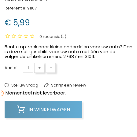
Referentie:
91167
€ 5,99
0 recensie(s)
Bent u op zoek naar kleine onderdelen voor uw auto? Dan
is deze set geschikt voor uw auto met één van de
volgende artikelnummers: 27687 en 31011.
+
-
Aantal:
Stel uw vraag
Schrijf een review

Momenteel niet leverbaar.
IN WINKELWAGEN