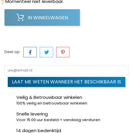

Momenteel niet leverbaar.
IN WINKELWAGEN
Deel op:
LAAT ME WETEN WANNEER HET BESCHIKBAAR IS
Veilig & Betrouwbaar winkelen
100% veilig en betrouwbaar winkelen
Snelle levering
Voor 15:00 uur besteld = vandaag versturen
14 dagen bedenktijd