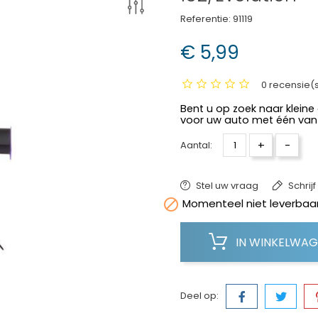
Referentie:
91119
€ 5,99
0 recensie(
Bent u op zoek naar kleine
voor uw auto met één van
+
-
Aantal:
Stel uw vraag
Schrij

Momenteel niet leverbaar
IN WINKELWA
Deel op: