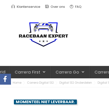
Klantenservice
Over ons
FAQ
rid
Carrera First
Carrera Go
Carrer
keyboard_arrow_down
keyboard_arrow_down
Home
Carrera Digital 132
Digital 132 Onderdelen
Digital
MOMENTEEL NIET LEVERBAAR.