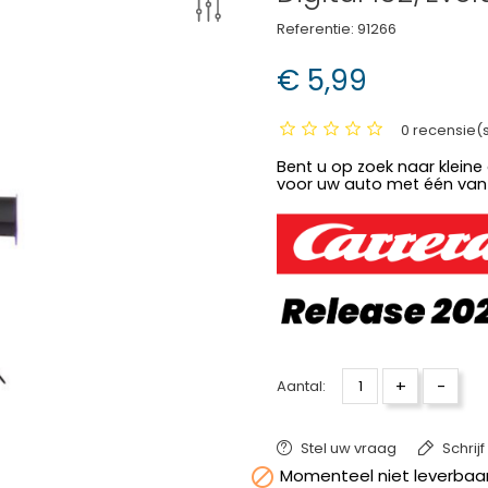
Referentie:
91266
€ 5,99
0 recensie(
Bent u op zoek naar kleine
voor uw auto met één van
+
-
Aantal:
Stel uw vraag
Schrij

Momenteel niet leverbaar