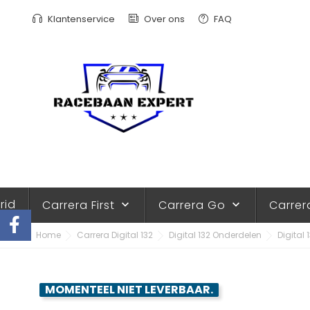
Klantenservice
Over ons
FAQ
rid
Carrera First
Carrera Go
Carrer
keyboard_arrow_down
keyboard_arrow_down
Home
Carrera Digital 132
Digital 132 Onderdelen
Digital
MOMENTEEL NIET LEVERBAAR.