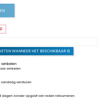
GEN
WETEN WANNEER HET BESCHIKBAAR IS
 winkelen
baar winkelen
 = vandaag versturen
14 dagen zonder opgaaf van reden retourneren.