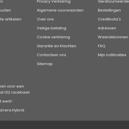
en
Privacy Verklaring
Geretourneerde
ucten
Algemene voorwaarden
Bestellingen
te artikelen
Over ons
Creditnota's
Veilige betaling
Adressen
Cookie verklaring
Waardebonnen
Garantie en Klachten
FAQ
Contacteer ons
Mijn notificaties
Sitemap
en voor een
tal 132 racebaan
t werk!
rrera Hybrid