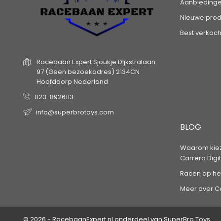
Aanbieding
Nieuwe prod
Best verkoch
Racebaan Expert
Sjoukje Dijkstralaan
97
(Geen bezoekadres)
2134CN
Hoofddorp
Nederland
023-8926113
info@superbrotoys.com
BLOG
Waarom kiez
Carrera Digi
Racen op he
Meer over Ca
© 2026 - RacebaanExpert.nl onderdeel van SuperBro Toys