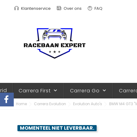
Klantenservice
Over ons
FAQ
rid
Carrera First
Carrera Go
Carrer
keyboard_arrow_down
keyboard_arrow_down
Home
Carrera Evolution
Evolution Auto's
BMW M4 GT3 "Wa
MOMENTEEL NIET LEVERBAAR.