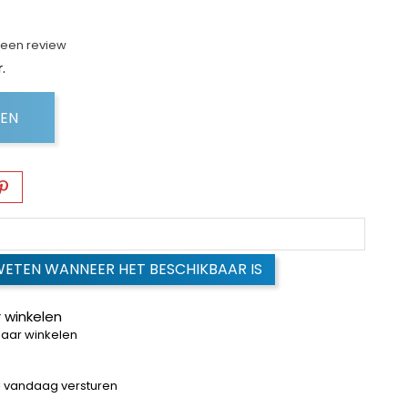
f een review
.
GEN
WETEN WANNEER HET BESCHIKBAAR IS
 winkelen
baar winkelen
 = vandaag versturen