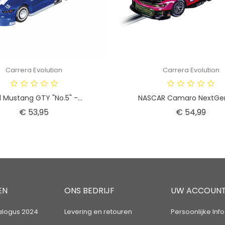
Carrera Evolution
Carrera Evolution
 Mustang GTY "No.5" -...
NASCAR Camaro NextGen 
Prijs
Prijs
€ 53,95
€ 54,99
EN
ONS BEDRIJF
UW ACCOUN
alogus 2024
Levering en retouren
Persoonlijke Info