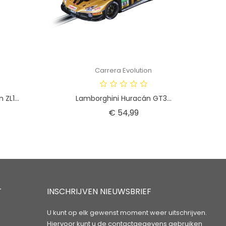
Carrera Evolution
ZL1...
Lamborghini Huracán GT3...
Prijs
€ 54,99
T
INSCHRIJVEN NIEUWSBRIEF
U kunt op elk gewenst moment weer uitschrijven.
Hiervoor kunt u de contactgegevens gebruiken