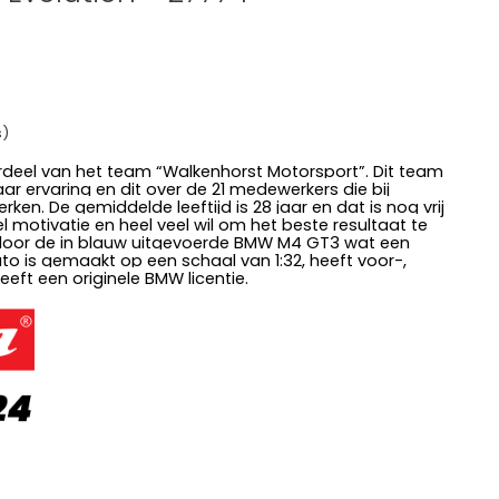
s)
deel van het team “Walkenhorst Motorsport”. Dit team
r ervaring en dit over de 21 medewerkers die bij
en. De gemiddelde leeftijd is 28 jaar en dat is nog vrij
eel motivatie en heel veel wil om het beste resultaat te
 door de in blauw uitgevoerde BMW M4 GT3 wat een
to is gemaakt op een schaal van 1:32, heeft voor-,
eeft een originele BMW licentie.