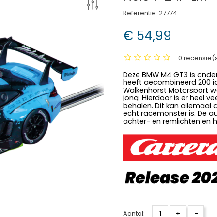
Referentie:
27774
€ 54,99
0 recensie(
Deze BMW M4 GT3 is onder
heeft gecombineerd 200 jaa
Walkenhorst Motorsport werk
jong. Hierdoor is er heel v
behalen. Dit kan allemaal
echt racemonster is. De au
achter- en remlichten en h
+
-
Aantal: