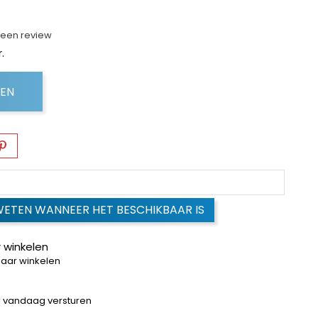
f een review
.
GEN
WETEN WANNEER HET BESCHIKBAAR IS
 winkelen
baar winkelen
 = vandaag versturen