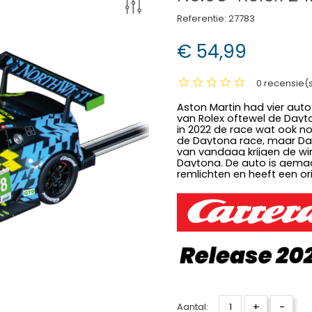
Referentie:
27783
€ 54,99
0 recensie(
Aston Martin had vier auto’
van Rolex oftewel de Dayto
in 2022 de race wat ook no
de Daytona race, maar Davi
van vandaag krijgen de w
Daytona. De auto is gemaak
remlichten en heeft een ori
+
-
Aantal: