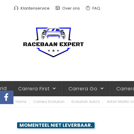
Klantenservice
Over ons
FAQ
rid
Carrera First
Carrera Go
Carrer
keyboard_arrow_down
keyboard_arrow_down
Home
Carrera Evolution
Evolution Auto's
Aston Martin V
MOMENTEEL NIET LEVERBAAR.