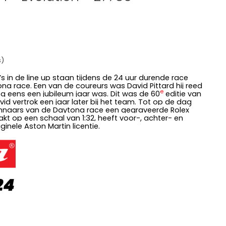
s)
s in de line up staan tijdens de 24 uur durende race
na race. Een van de coureurs was David Pittard hij reed
e
g eens een jubileum jaar was. Dit was de 60
editie van
d vertrok een jaar later bij het team. Tot op de dag
innaars van de Daytona race een gegraveerde Rolex
t op een schaal van 1:32, heeft voor-, achter- en
ginele Aston Martin licentie.