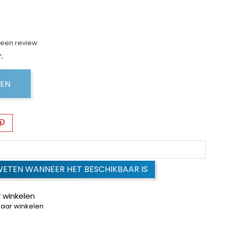
f een review
.
GEN
WETEN WANNEER HET BESCHIKBAAR IS
 winkelen
baar winkelen