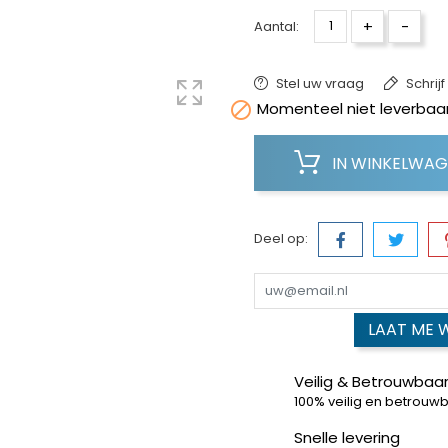
+
-
Aantal:
Stel uw vraag
Schrij

Momenteel niet leverbaar
IN WINKELWA
Deel op:
LAAT ME 
Veilig & Betrouwbaar
100% veilig en betrouw
Snelle levering