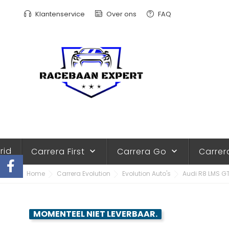
Klantenservice
Over ons
FAQ
rid
Carrera First
Carrera Go
Carrer
keyboard_arrow_down
keyboard_arrow_down
Home
Carrera Evolution
Evolution Auto's
Audi R8 LMS GT3
MOMENTEEL NIET LEVERBAAR.