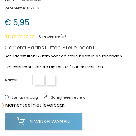
Referentie:
85202
€ 5,95
0 recensie(s)
Carrera Baanstutten Steile bocht
Set Baanstutten 55 mm voor de steile bocht in de racebaan.
Geschikt voor Carrera Digital 132 / 124 en Evolution.
+
-
Aantal:
Stel uw vraag
Schrijf een review

Momenteel niet leverbaar.
IN WINKELWAGEN