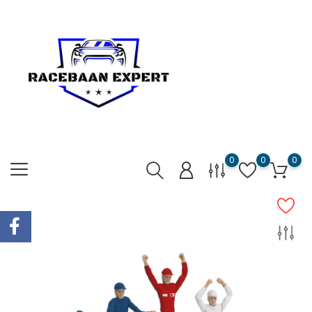
0
0
0