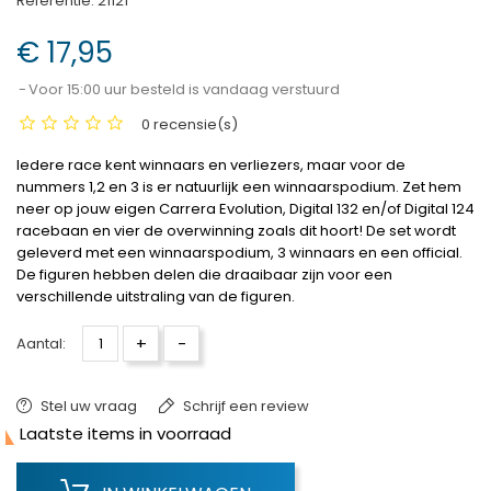
Referentie:
21121
€ 17,95
Voor 15:00 uur besteld is vandaag verstuurd
0 recensie(s)
Iedere race kent winnaars en verliezers, maar voor de
nummers 1,2 en 3 is er natuurlijk een winnaarspodium. Zet hem
neer op jouw eigen Carrera Evolution, Digital 132 en/of Digital 124
racebaan en vier de overwinning zoals dit hoort! De set wordt
geleverd met een winnaarspodium, 3 winnaars en een official.
De figuren hebben delen die draaibaar zijn voor een
verschillende uitstraling van de figuren.
+
-
Aantal:
Stel uw vraag
Schrijf een review

Laatste items in voorraad