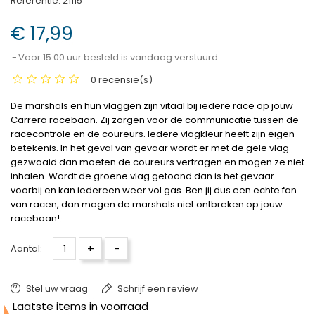
Referentie:
21115
€ 17,99
Voor 15:00 uur besteld is vandaag verstuurd
0 recensie(s)
De marshals en hun vlaggen zijn vitaal bij iedere race op jouw
Carrera racebaan. Zij zorgen voor de communicatie tussen de
racecontrole en de coureurs. Iedere vlagkleur heeft zijn eigen
betekenis. In het geval van gevaar wordt er met de gele vlag
gezwaaid dan moeten de coureurs vertragen en mogen ze niet
inhalen. Wordt de groene vlag getoond dan is het gevaar
voorbij en kan iedereen weer vol gas. Ben jij dus een echte fan
van racen, dan mogen de marshals niet ontbreken op jouw
racebaan!
+
-
Aantal:
Stel uw vraag
Schrijf een review

Laatste items in voorraad