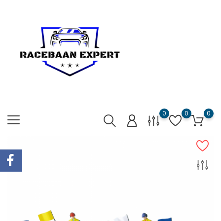
0
0
0