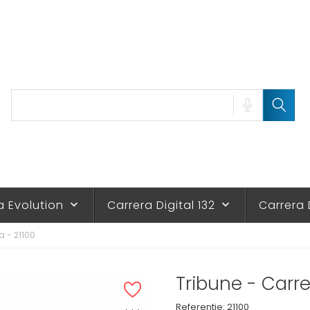
a Evolution
Carrera Digital 132
Carrera 
keyboard_arrow_down
keyboard_arrow_down
a - 21100
Tribune - Carre
Referentie:
21100