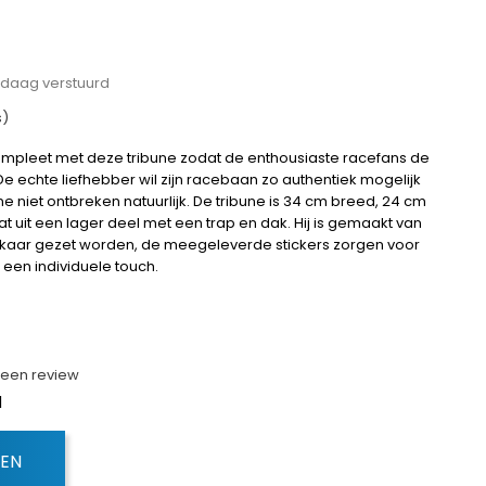
andaag verstuurd
s)
mpleet met deze tribune zodat de enthousiaste racefans de
e echte liefhebber wil zijn racebaan zo authentiek mogelijk
niet ontbreken natuurlijk. De tribune is 34 cm breed, 24 cm
 uit een lager deel met een trap en dak. Hij is gemaakt van
elkaar gezet worden, de meegeleverde stickers zorgen voor
een individuele touch.
f een review
d
GEN