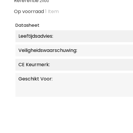
Referentie
21100
Op voorraad
1 Item
Datasheet
Leeftijdsadvies:
Veiligheidswaarschuwing:
CE Keurmerk:
Geschikt Voor: