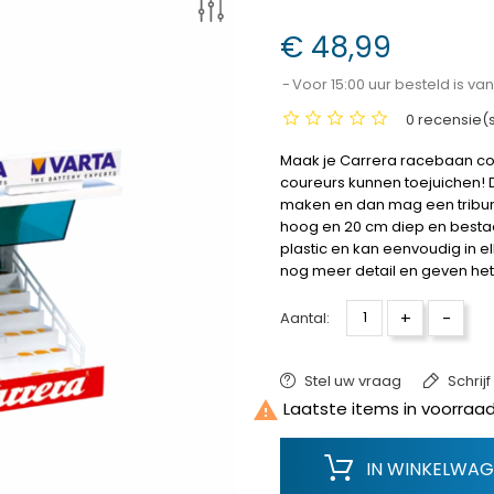
€ 48,99
Voor 15:00 uur besteld is v
0 recensie(
Maak je Carrera racebaan co
coureurs kunnen toejuichen! D
maken en dan mag een tribune 
hoog en 20 cm diep en bestaat
plastic en kan eenvoudig in 
nog meer detail en geven het 
+
-
Aantal:
Stel uw vraag
Schrij

Laatste items in voorraa
IN WINKELWA