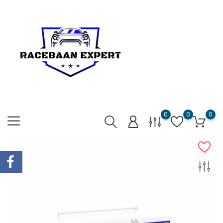
0
0
0