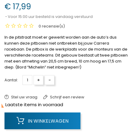
€ 17,99
Voor 15:00 uur besteld is vandaag verstuurd
0 recensie(s)
In de pitstraat moet er gewerkt worden aan de auto’s dus
kunnen deze pitboxen niet ontbreken bij jouw Carrera
racebaan. De pitbox is de werkplaats voor de monteurs van de
verschillende raceteams. Dit gebouw bestaat uit twee pitboxen
met een afmeting van 20,5 cm breed, 10 cm hoog en 17,5 cm
diep.
(Bord “Michelin” niet inbegrepen!)
+
-
Aantal:
Stel uw vraag
Schrijf een review

Laatste items in voorraad
IN WINKELWAGEN