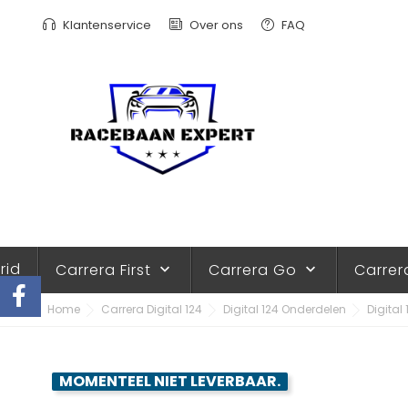
Klantenservice
Over ons
FAQ
rid
Carrera First
Carrera Go
Carrer
keyboard_arrow_down
keyboard_arrow_down
Home
Carrera Digital 124
Digital 124 Onderdelen
Digital
MOMENTEEL NIET LEVERBAAR.