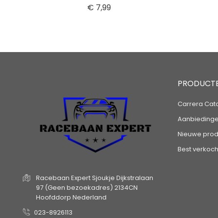
Prijs
€ 7,99
PRODUCT
Carrera Cat
Aanbieding
Nieuwe prod
Best verkoch
Racebaan Expert
Sjoukje Dijkstralaan
97
(Geen bezoekadres)
2134CN
Hoofddorp
Nederland
023-8926113