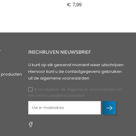
Prijs
€ 7,99
T
INSCHRIJVEN NIEUWSBRIEF
U kunt op elk gewenst moment weer uitschrijven.
Hiervoor kunt u de contactgegevens gebruiken
 producten
uit de algemene voorwaarden.
Ik accepteer de Algemene voorwaarden en
het vertrouwelijkheidsbeleid