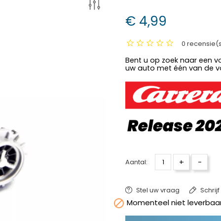
€ 4,99
0 recensie(
Bent u op zoek naar een v
uw auto met één van de v
+
-
Aantal:
Stel uw vraag
Schrij

Momenteel niet leverbaar