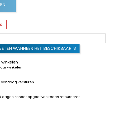
GEN
WETEN WANNEER HET BESCHIKBAAR IS
 winkelen
baar winkelen
 = vandaag versturen
14 dagen zonder opgaaf van reden retourneren.