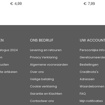
Prijs
Prijs
€ 4,99
€ 7,99
EN
ONS BEDRIJF
UW ACCOUN
alogus 2024
Levering en retouren
Persoonlijke Info
en
Privacy Verklaring
Geretourneerde
ucten
Algemene voorwaarden
Bestellingen
te artikelen
Over ons
Creditnota's
Veilige betaling
Adressen
Cookie verklaring
Waardebonnen
Garantie en Klachten
FAQ
Contacteer ons
Mijn notificaties