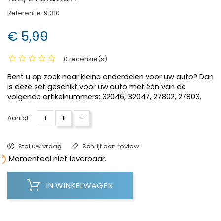
Referentie:
91310
€ 5,99
0 recensie(s)
Bent u op zoek naar kleine onderdelen voor uw auto? Dan
is deze set geschikt voor uw auto met één van de
volgende artikelnummers: 32046, 32047, 27802, 27803.
+
-
Aantal:
Stel uw vraag
Schrijf een review

Momenteel niet leverbaar.
IN WINKELWAGEN