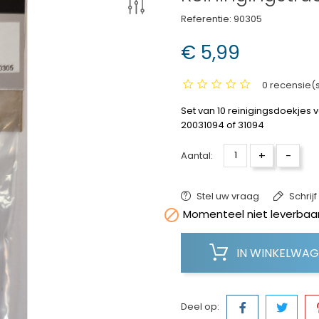
Referentie:
90305
€ 5,99
0 recensie(
Set van 10 reinigingsdoekjes v
20031094 of 31094
+
-
Aantal:
Stel uw vraag
Schrij

Momenteel niet leverbaar
IN WINKELWA
Deel op: