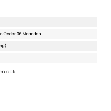
en Onder 36 Maanden.
ing)
n ook...