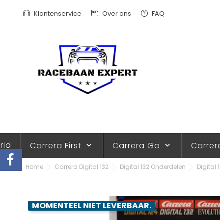
Klantenservice
Over ons
FAQ
rid
Carrera First
Carrera Go
Carrer
keyboard_arrow_down
keyboard_arrow_down
Home
Carrera Digital 132
Digital 132 Onderdelen
Digital
MOMENTEEL NIET LEVERBAAR.