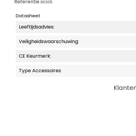
Referentie
90305
Datasheet
Leeftijdsadvies:
Veiligheidswaarschuwing:
CE Keurmerk:
Type Accessoires
Klanten
MOMENTEEL NIET LEVERBAAR.