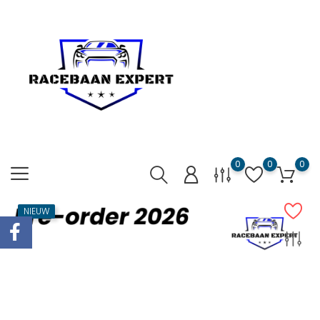
0
0
0
NIEUW