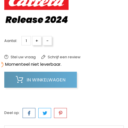
+
-
Aantal:
Stel uw vraag
Schrijf een review

Momenteel niet leverbaar.
IN WINKELWAGEN
Deel op: