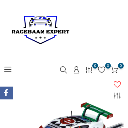
0
0
0