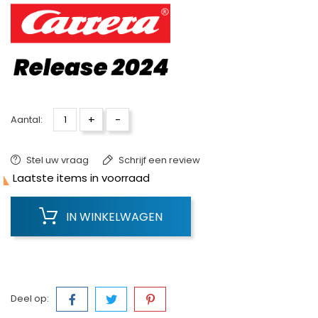
+
-
Aantal:
Stel uw vraag
Schrijf een review

Laatste items in voorraad
IN WINKELWAGEN
Deel op: