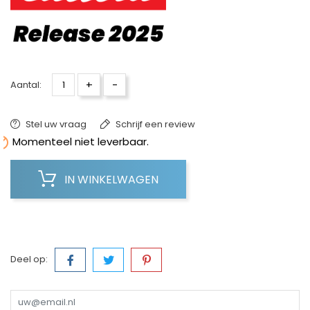
+
-
Aantal:
Stel uw vraag
Schrijf een review

Momenteel niet leverbaar.
IN WINKELWAGEN
Deel op: