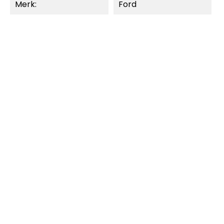
Merk:
Ford
MOMENTEEL NIET
NIEUW
LEVERBAAR.
SNEL BEKIJKEN
SNEL BEKIJKEN
Carrera Digital 132
Carrera Digital 132
Mercedes-AMG GT3 Evo...
NASCAR Camaro NextGen