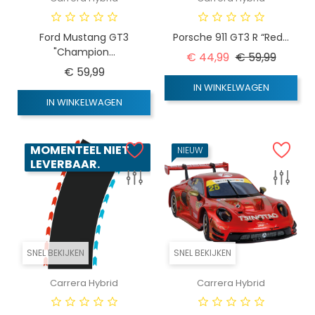
Ford Mustang GT3
Porsche 911 GT3 R “Red...
"Champion...
Normale prijs
Prijs
€ 44,99
€ 59,99
Prijs
€ 59,99
IN WINKELWAGEN
IN WINKELWAGEN
MOMENTEEL NIET
NIEUW
LEVERBAAR.
SNEL BEKIJKEN
SNEL BEKIJKEN
Carrera Hybrid
Carrera Hybrid