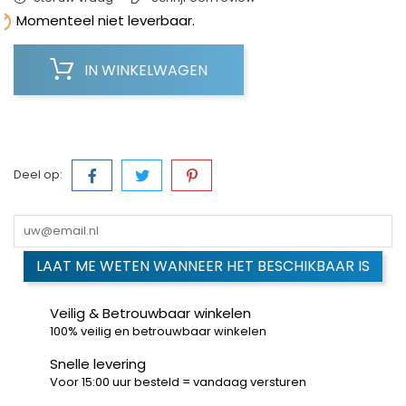

Momenteel niet leverbaar.
IN WINKELWAGEN
Deel op:
LAAT ME WETEN WANNEER HET BESCHIKBAAR IS
Veilig & Betrouwbaar winkelen
100% veilig en betrouwbaar winkelen
Snelle levering
Voor 15:00 uur besteld = vandaag versturen